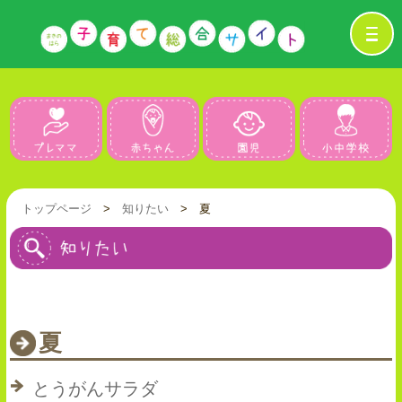
プレママ
赤ちゃん
園児
トップページ
>
知りたい
> 夏
夏
とうがんサラダ