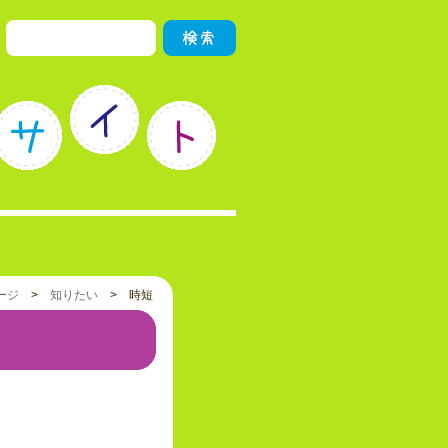
ージ
>
知りたい
> 時短