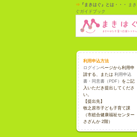
⇒
『まきはぐ』とは・・・
まき
ぐガイドブック
利用申込方法
ログイン
ページから利用申
請する、または
利用申込
書・同意書（PDF）
をご記
入いただき提出してくださ
い。
【提出先】
牧之原市子ども子育て課
（市総合健康福祉センター
さざんか 2階）