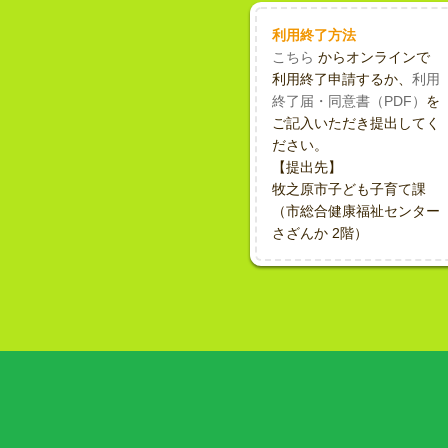
利用終了方法
こちら
からオンラインで
利用終了申請するか、
利用
終了届・同意書（PDF）
を
ご記入いただき提出してく
ださい。
【提出先】
牧之原市子ども子育て課
（市総合健康福祉センター
さざんか 2階）