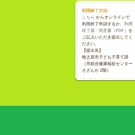
利用終了方法
こちら
からオンラインで
利用終了申請するか、
利用
終了届・同意書（PDF）
を
ご記入いただき提出してく
ださい。
【提出先】
牧之原市子ども子育て課
（市総合健康福祉センター
さざんか 2階）