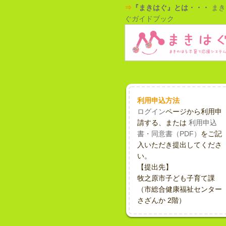
⇒
『まきはぐ』とは・・・
まき
ぐガイドブック
利用申込方法
ログイン
ページから利用申
請する、または
利用申込
書・同意書（PDF）
をご記
入いただき提出してくださ
い。
【提出先】
牧之原市子ども子育て課
（市総合健康福祉センター
さざんか 2階）