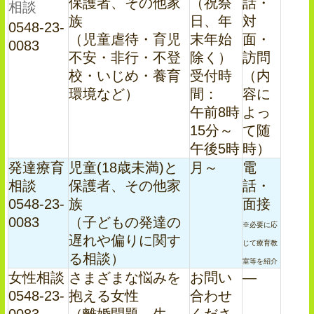
保護者、その他家
（祝祭
話・
相談
族
日、年
対
0548-23-
（児童虐待・育児
末年始
面・
0083
不安・非行・不登
除く）
訪問
校・いじめ・養育
受付時
（内
環境など）
間：
容に
午前8時
よっ
15分～
て随
午後5時
時）
発達療育
児童(18歳未満)と
月～
電
相談
保護者、その他家
話・
0548-23-
族
面接
0083
（子どもの発達の
※必要に応
遅れや偏りに関す
じて療育教
る相談）
室等を紹介
女性相談
さまざまな悩みを
お問い
―
0548-23-
抱える女性
合わせ