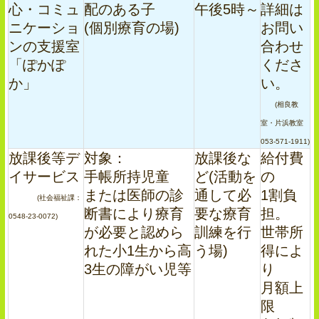
心・コミュ
配のある子
午後5時～
詳細は
ニケーショ
(個別療育の場)
お問い
ンの支援室
合わせ
「ぽかぽ
くださ
か」
い。
(相良教
室・片浜教室
053-571-1911)
放課後等デ
対象：
放課後な
給付費
イサービス
手帳所持児童
ど(活動を
の
または医師の診
通して必
1割負
(社会福祉課：
断書により療育
要な療育
担。
0548-23-0072)
が必要と認めら
訓練を行
世帯所
れた小1生から高
う場)
得によ
3生の障がい児等
り
月額上
限