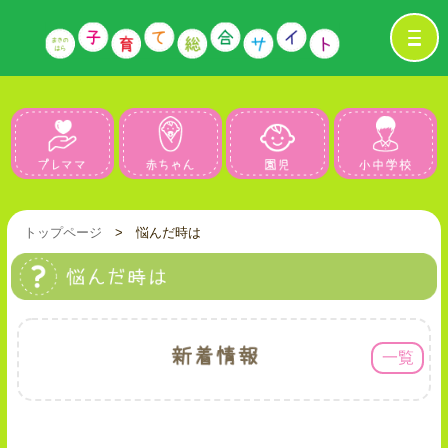
プレママ
赤ちゃん
園児
トップページ
> 悩んだ時は
一覧