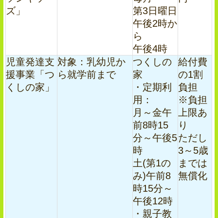
ズ」
第3日曜日
午後2時か
ら
午後4時
児童発達支
対象：乳幼児か
つくしの
給付費
援事業「つ
ら就学前まで
家
の1割
くしの家」
・定期利
負担
用：
※負担
月～金午
上限あ
前8時15
り
分～午後5
ただし
時
3～5歳
土(第1の
までは
み)午前8
無償化
時15分～
午後12時
・親子教