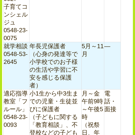
子育てコ
ンシェル
ジュ
0548-23-
0075
就学相談
年長児保護者
5月～11
―
0548-53-
（心身の発達等で
月
2645
小学校でのお子様
の生活や学習に不
安を感じる保護
者）
適応指導
小1生から中3生ま
月～金
電
教室「フ
での児童・生徒並
午前9時
話・
ルール」
びに保護者
～午後5
面接
0548-23-
（子どもに関する
時
0093
「教育相談」、不
（祝祭
登校などの子ども
日、年