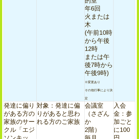
的室
年6回
火または
木
(午前10時
から午後
12時
または午
後7時から
午後9時)
※変更あり
その他行事により決
定
発達に偏り
対象：発達に偏
会議室
入会
がある方の
りがあると思わ
（さざん
金：参
家族のサー
れる方のご家族
か
加ごと
クル「エジ
2階）
に100
ソンキッ
毎月
円