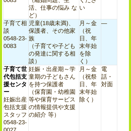
0083
（離婚問題、生
くださ
活、仕事の悩み な
い
ど）
子育て相
児童(18歳未満)、
月～金
―
談
保護者、その他家
（祝
0548-23-
族
日、年
0083
（子育てや子ども
末年始
の発達に関する相
を除
談）
く）
子育て世
妊娠・出産期～学
月～金
電
代包括支
童期の子どもさん
（祝祭
話・
援センタ
を持つ保護者
日、年
対面
ー
（保育園・幼稚園
末年始
妊娠出産
等や保育サービス
除く）
包括支援
の情報提供や支援
スタッフ
の紹介 等）
0548-23-
0027