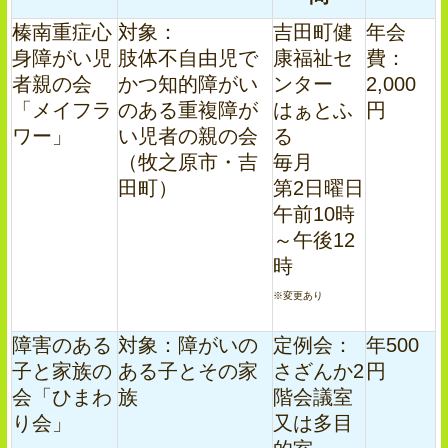
榛南重症心
対象：
吉田町健
年会
身障がい児
肢体不自由児で
康福祉セ
費：
者親の会
かつ知的障がい
ンター
2,000
「メイフラ
のある重複障が
はぁとふ
円
ワー」
い児者の親の会
る
（牧之原市・吉
毎月
田町）
第2日曜日
午前10時
～午後12
時
※変更あり
障害のある
対象：障がいの
定例会：
年500
子と家族の
ある子とその家
さざんか2
円
会「ひまわ
族
階会議室
り会」
又は多目