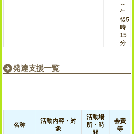
～
午
後5
時
15
分
発達支援一覧
活動場
活動内容・対
会費
名称
所・時
象
等
間