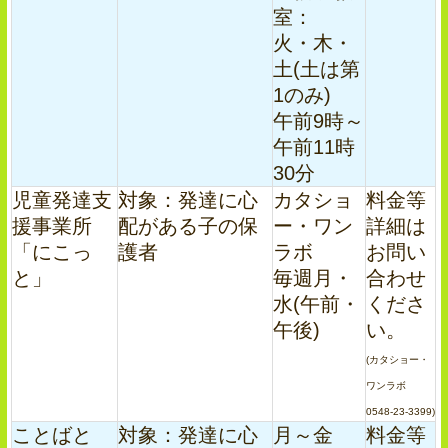
室：
火・木・
土(土は第
1のみ)
午前9時～
午前11時
30分
児童発達支
対象：発達に心
カタショ
料金等
援事業所
配がある子の保
ー・ワン
詳細は
「にこっ
護者
ラボ
お問い
と」
毎週月・
合わせ
水(午前・
くださ
午後)
い。
(カタショー・
ワンラボ
0548-23-3399)
ことばと
対象：発達に心
月～金
料金等