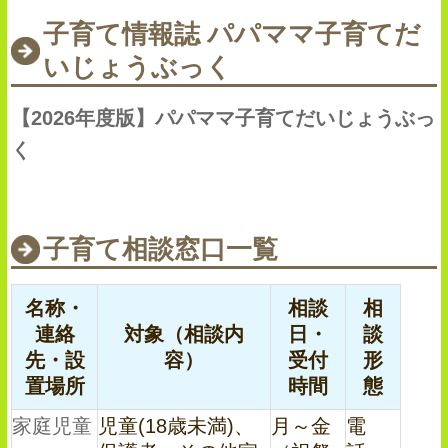
子育て情報誌 パパママ子育てだ
いじょうぶっく
【2026年度版】パパママ子育てだいじょうぶっ
く
子育て相談窓口一覧
名称・
相談
相
連絡
対象（相談内
日・
談
先・設
容）
受付
形
置場所
時間
態
家庭児童
児童(18歳未満)、
月～金
電