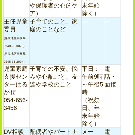
や保護者の心的ケ
末年始
ア）
除く）
主任児童
子育てのこと、家
―
―
委員
庭のことなど
(榛原地区事務局
0548-23-0070)
(相良地区事務局
0548-53-2604)
児童家庭
子育ての不安、悩
平日：
電
支援セン
みや心配ごと、友
午前9時
話・
ターはる
達や学校のこと
～午後5
面接
かぜ
時
054-656-
（祝祭
3456
日、年
末年始
除く）
DV相談
配偶者やパートナ
メー
電