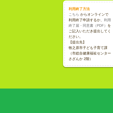
利用終了方法
こちら
からオンラインで
利用終了申請するか、
利用
終了届・同意書（PDF）
を
ご記入いただき提出してく
ださい。
【提出先】
牧之原市子ども子育て課
（市総合健康福祉センター
さざんか 2階）