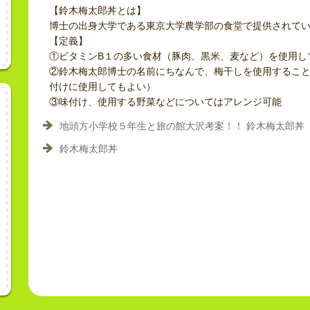
【鈴木梅太郎丼とは】
博士の出身大学である東京大学農学部の食堂で提供されて
【定義】
①ビタミンB１の多い食材（豚肉、黒米、麦など）を使用し
②鈴木梅太郎博士の名前にちなんで、梅干しを使用するこ
付けに使用してもよい）
③味付け、使用する野菜などについてはアレンジ可能
地頭方小学校５年生と旅の館大沢考案！！ 鈴木梅太郎丼
鈴木梅太郎丼