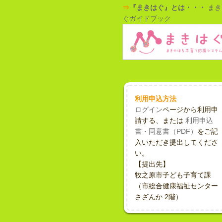
⇒
『まきはぐ』とは・・・
まき
ぐガイドブック
利用申込方法
ログイン
ページから利用申
請する、または
利用申込
書・同意書（PDF）
をご記
入いただき提出してくださ
い。
【提出先】
牧之原市子ども子育て課
（市総合健康福祉センター
さざんか 2階）