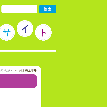
>
知りたい
> 鈴木梅太郎丼