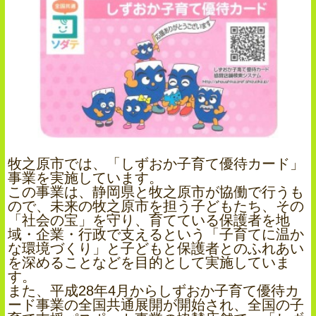
牧之原市では、「しずおか子育て優待カード」
事業を実施しています。
この事業は、静岡県と牧之原市が協働で行うも
ので、未来の牧之原市を担う子どもたち、その
「社会の宝」を守り、育てている保護者を地
域・企業・行政で支えるという「子育てに温か
な環境づくり」と子どもと保護者とのふれあい
を深めることなどを目的として実施していま
す。
また、平成28年4月からしずおか子育て優待カ
ード事業の全国共通展開が開始され、全国の子