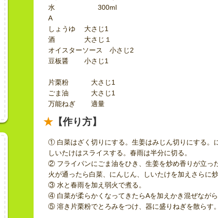
水 300ml
A
しょうゆ 大さじ1
酒 大さじ１
オイスターソース 小さじ2
豆板醤 小さじ1
片栗粉 大さじ1
ごま油 大さじ1
万能ねぎ 適量
【作り方】
① 白菜はざく切りにする。生姜はみじん切りにする。
しいたけはスライスする。春雨は半分に切る。
② フライパンにごま油をひき、生姜を炒め香りが立っ
火が通ったら白菜、にんじん、しいたけを加えさらに
③ 水と春雨を加え弱火で煮る。
④ 白菜が柔らかくなってきたらAを加えかき混ぜなが
⑤ 溶き片栗粉でとろみをつけ、器に盛りねぎを散らす