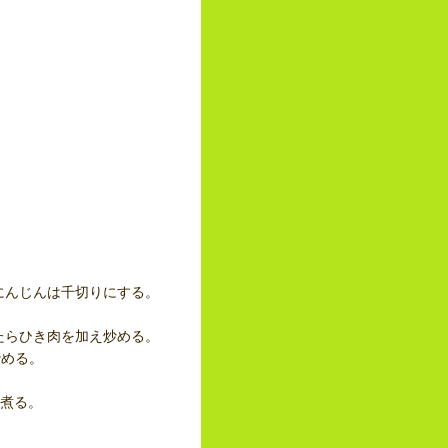
にんじんは千切りにする。
たらひき肉を加え炒める。
炒める。
ら煮る。
。