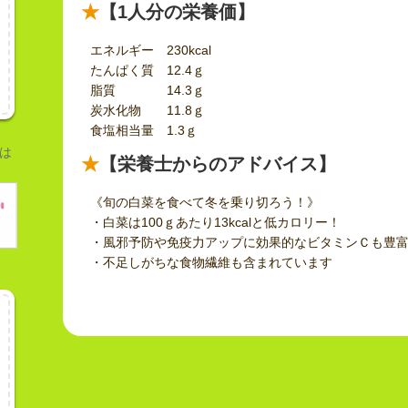
【1人分の栄養価】
エネルギー 230kcal
たんぱく質 12.4ｇ
脂質 14.3ｇ
炭水化物 11.8ｇ
食塩相当量 1.3ｇ
は
【栄養士からのアドバイス】
《旬の白菜を食べて冬を乗り切ろう！》
・白菜は100ｇあたり13kcalと低カロリー！
・風邪予防や免疫力アップに効果的なビタミンＣも豊富
・不足しがちな食物繊維も含まれています