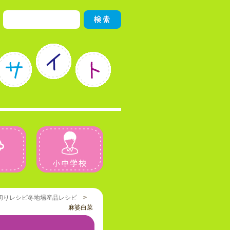
園児
小中学校
切りレシピ
冬
地場産品レシピ
>
麻婆白菜