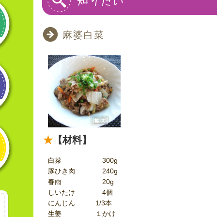
麻婆白菜
【材料】
白菜 300g
豚ひき肉 240g
春雨 20g
しいたけ 4個
にんじん 1/3本
生姜 １かけ