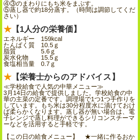
④③のまわりにもち米をまぶす。
⑤蒸し器で約18分蒸す。（時間は調節してくだ
さい）
【1人分の栄養価】
エネルギー 159kcal
たんぱく質 10.5ｇ
脂質 5.6ｇ
炭水化物 15.5ｇ
食塩相当量 0.7ｇ
【栄養士からのアドバイス】
≪学校給食で人気の中華メニュー≫
3月14日の給食で提供しました。学校給食の中
華の主菜の定番です。調理場で1つ1つ手作りを
しています。もち米は30分程度水に漬けておけ
ば柔らかくなります。蒸し器が無い場合は、電
子レンジで蒸し料理ができるシリコンスチーマ
ーなどを活用すると手軽です。
【この日の給食メニュー】 ★一緒に作るおか