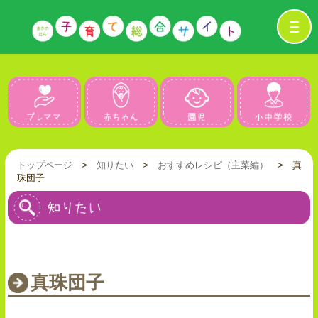
プレママ
赤ちゃん
園児
トップページ
>
知りたい
>
おすすめレシピ（主菜編）
> 真
珠団子
真珠団子