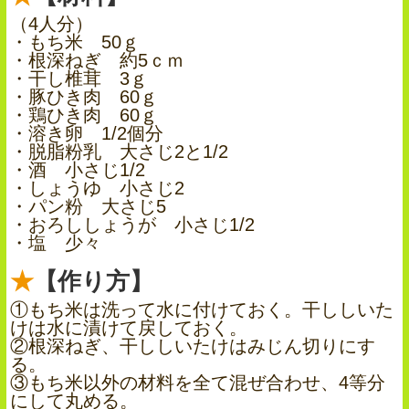
（4人分）
・もち米 50ｇ
・根深ねぎ 約5ｃｍ
・干し椎茸 3ｇ
・豚ひき肉 60ｇ
・鶏ひき肉 60ｇ
・溶き卵 1/2個分
・脱脂粉乳 大さじ2と1/2
・酒 小さじ1/2
・しょうゆ 小さじ2
・パン粉 大さじ5
・おろししょうが 小さじ1/2
・塩 少々
【作り方】
①もち米は洗って水に付けておく。干ししいた
けは水に漬けて戻しておく。
②根深ねぎ、干ししいたけはみじん切りにす
る。
③もち米以外の材料を全て混ぜ合わせ、4等分
にして丸める。