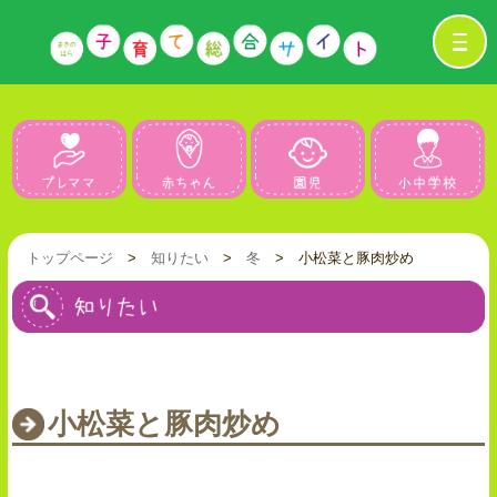
プレママ
赤ちゃん
園児
トップページ
>
知りたい
>
冬
> 小松菜と豚肉炒め
小松菜と豚肉炒め