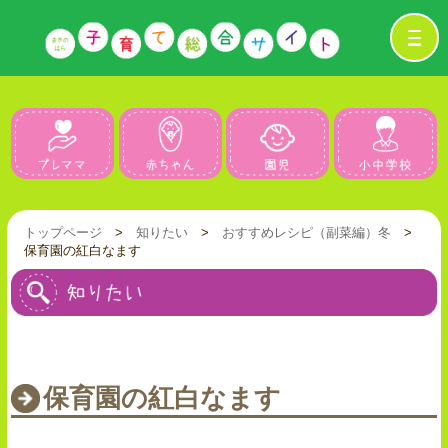
プレママ
赤ちゃん
園児
トップページ
>
知りたい
>
おすすめレシピ（副菜編）
冬
>
保育園の紅白なます
保育園の紅白なます