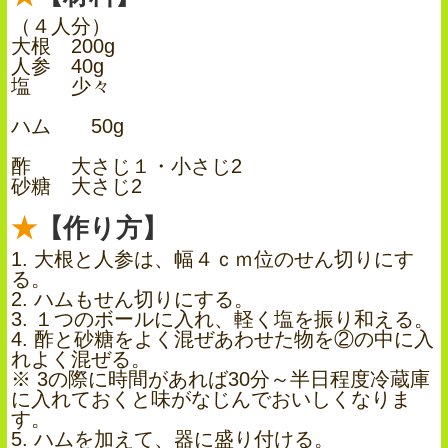
（４人分）
大根 200g
人参 40g
塩 少々
ハム 50g
酢 大さじ１・小さじ2
砂糖 大さじ2
【作り方】
1. 大根と人参は、幅４ｃｍ位のせん切りにす
る。
2. ハムもせん切りにする。
3. １つのボールに入れ、軽く塩を振り和える。
4. 酢と砂糖をよく混ぜあわせた物を②の中に入
れよく混ぜる。
※ 3の際に時間があれば30分～半日程度冷蔵庫
に入れておくと味がなじんでおいしくなりま
す。
5. ハムを加えて、器に盛り付ける。