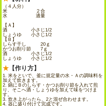
（４人分）
米 ２合
水 適量
【Ａ】
酒 小さじ1/2
しょうゆ 小さじ1/2
【Ｂ】
しらす干し 20ｇ
かつお削り節 7ｇ
酒 小さじ1/2
しょうゆ 小さじ1/2
【作り方】
1. 米をといで、釜に規定量の水・Ａの調味料を
加えて炊きます。
2. 鍋にＢのしらす・かつお削り節を入れて煎
り、そこへ酒・しょうゆを加えて味をつけま
す。
3. 炊き上がったら、2と混ぜ合わせます。
4. 器に盛り付けて完成です。