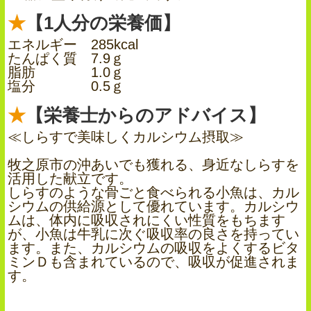
【1人分の栄養価】
エネルギー 285kcal
たんぱく質 7.9ｇ
脂肪 1.0ｇ
塩分 0.5ｇ
【栄養士からのアドバイス】
≪しらすで美味しくカルシウム摂取≫
牧之原市の沖あいでも獲れる、身近なしらすを
活用した献立です。
しらすのような骨ごと食べられる小魚は、カル
シウムの供給源として優れています。カルシウ
ムは、体内に吸収されにくい性質をもちます
が、小魚は牛乳に次ぐ吸収率の良さを持ってい
ます。また、カルシウムの吸収をよくするビタ
ミンＤも含まれているので、吸収が促進されま
す。