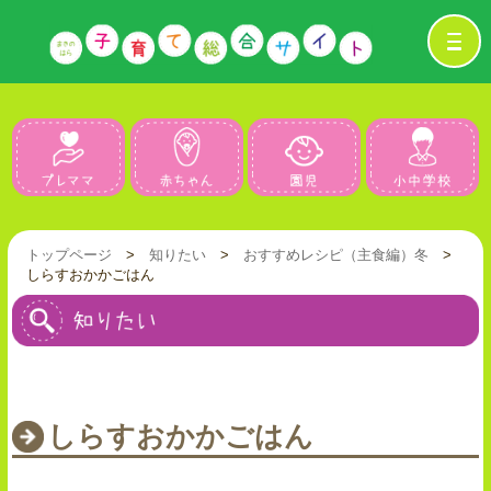
プレママ
赤ちゃん
園児
トップページ
>
知りたい
>
おすすめレシピ（主食編）
冬
>
しらすおかかごはん
しらすおかかごはん