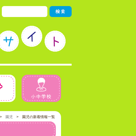
園児
小中学校
>
園児
> 園児の新着情報一覧