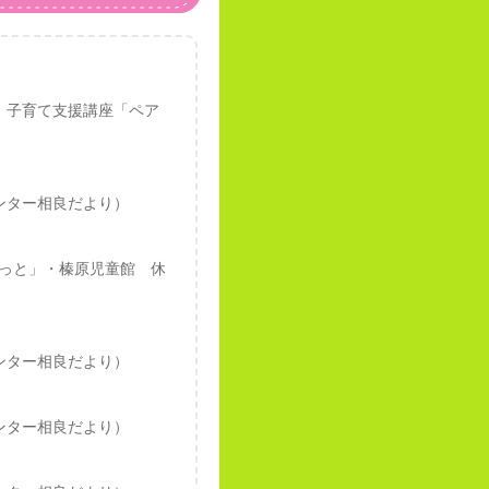
 子育て支援講座「ペア
ンター相良だより）
っと」・榛原児童館 休
ンター相良だより）
ンター相良だより）