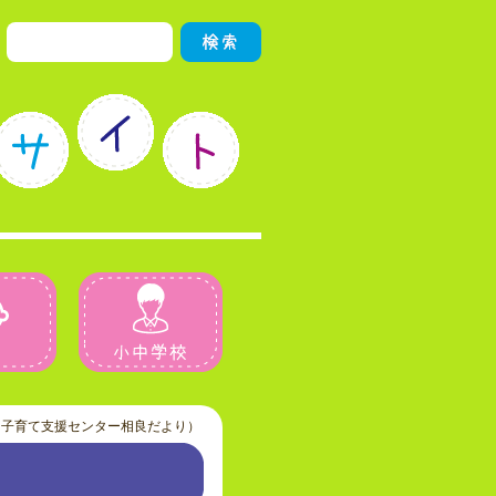
園児
小中学校
（子育て支援センター相良だより）